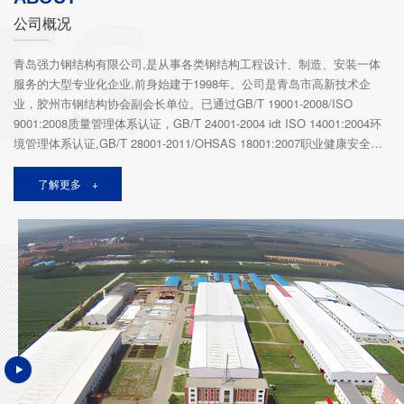
公司概况
青岛强力钢结构有限公司,是从事各类钢结构工程设计、制造、安装一体
服务的大型专业化企业,前身始建于1998年。公司是青岛市高新技术企
业，胶州市钢结构协会副会长单位。已通过GB/T 19001-2008/ISO
9001:2008质量管理体系认证，GB/T 24001-2004 idt ISO 14001:2004环
境管理体系认证,GB/T 28001-2011/OHSAS 18001:2007职业健康安全管
理体系认证；拥有750kV输电线路铁塔生产许可证、广播通信铁塔及桅杆
产品全系列生产许可证、钢结构工程专业承包贰级资质证书、热镀锌排污
了解更多 +
许可证，1000kV钢管塔质量合格证书、500kV变电站构架质量合格证
楼顶美化塔
楼顶塔
书、220kV钢管杆质量合格证书；公司是国家电网公司1000kV特高压交
流输电线路钢管塔、800kV特高压直流输电线路铁塔、10-750kV输电线路
角钢塔、10-1000kV输电线路钢管塔、...
通信景观塔