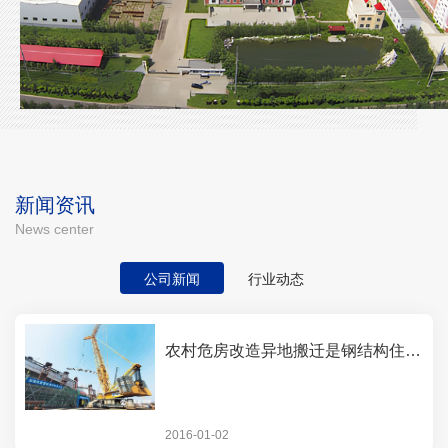
楼顶三管塔
三管塔
角钢塔
新闻资讯
News center
公司新闻
行业动态
农村危房改造异地搬迁是钢结构住宅的研究项目之一
2016-01-02