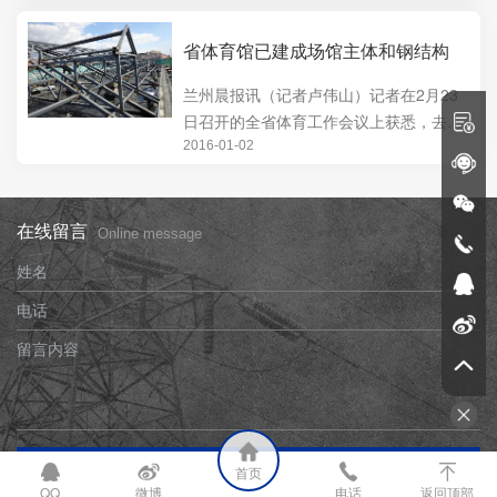
被平稳地放入2···
省体育馆已建成场馆主体和钢结构
兰州晨报讯（记者卢伟山）记者在2月23
日召开的全省体育工作会议上获悉，去年
我省在全民健身领域取得了长足进步，全
2016-01-02
省共举办群众性···
在线留言
Online message
姓名
电话
留言内容
提交信息
首页
QQ
微博
电话
返回顶部