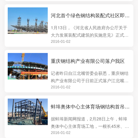
河北首个绿色钢结构装配式社区即将在石家庄启动建设
1月13日，《河北省人民政府办公厅关于
大力发展装配式建筑的实施意见》正式发
布，要大力加快河北装配式建筑的应用与
2016-01-02
发展。卓达集团···
重庆钢结构产业有限公司落户我区
记者昨日自江北嘴管委会获悉，重庆钢结
构产业有限公司于日前正式落户江北嘴金
融城3号T3栋，标志着江北嘴产业链进一
2016-01-02
步完善。重庆钢···
蚌埠奥体中心主体育场钢结构首吊施工完成
据蚌埠新闻网报道，2月28日上午，蚌埠
奥体中心主体育场工地，一根长45米、重
达60吨的钢悬桥被塔吊缓缓吊起，然后又
2016-01-02